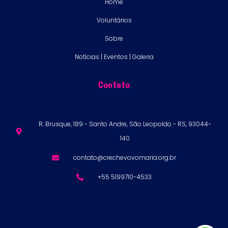
Home
Voluntários
Sobre
Notícias | Eventos | Galeria
Contato
R. Brusque, 189 - Santo Andre, São Leopoldo - RS, 93044-
140
contato@crechevovomaria.org.br
+55 5199710-4533